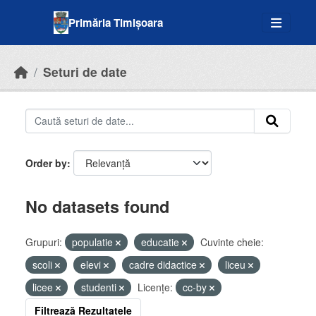
Skip to main content
Primăria Timișoara
Seturi de date
Order by
No datasets found
Grupuri:
populatie
educatie
Cuvinte cheie:
scoli
elevi
cadre didactice
liceu
licee
studenti
Licenţe:
cc-by
Filtrează Rezultatele