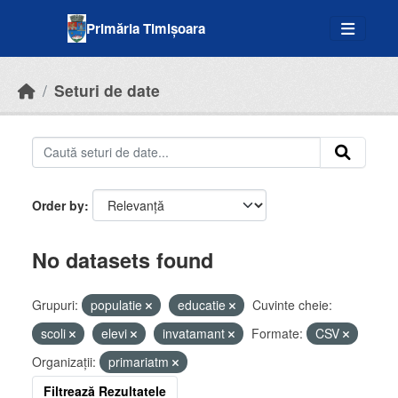
Skip to main content
Primăria Timișoara
Seturi de date
Order by
No datasets found
Grupuri:
populatie
educatie
Cuvinte cheie:
scoli
elevi
invatamant
Formate:
CSV
Organizații:
primariatm
Filtrează Rezultatele