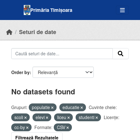
Skip to main content
Primăria Timișoara
Seturi de date
Order by
No datasets found
Grupuri:
populatie
educatie
Cuvinte cheie:
scoli
elevi
liceu
studenti
Licenţe:
cc-by
Formate:
CSV
Filtrează Rezultatele