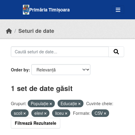
Skip to main content
Primăria Timișoara
Seturi de date
Order by
1 set de date găsit
Grupuri:
Populație
Educație
Cuvinte cheie:
scoli
elevi
liceu
Formate:
CSV
Filtrează Rezultatele