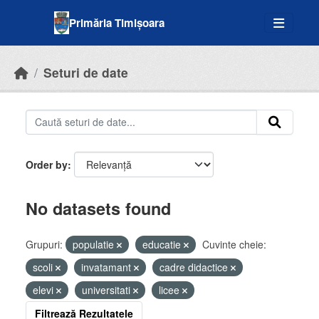
Skip to main content
Primăria Timișoara
Seturi de date
Order by
No datasets found
Grupuri:
populatie
educatie
Cuvinte cheie:
scoli
invatamant
cadre didactice
elevi
universitati
licee
Filtrează Rezultatele