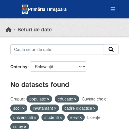
Skip to main content
Primăria Timișoara
Seturi de date
Order by
No datasets found
Grupuri:
populatie
educatie
Cuvinte cheie:
scoli
invatamant
cadre didactice
universitati
studenti
elevi
Licenţe:
cc-by