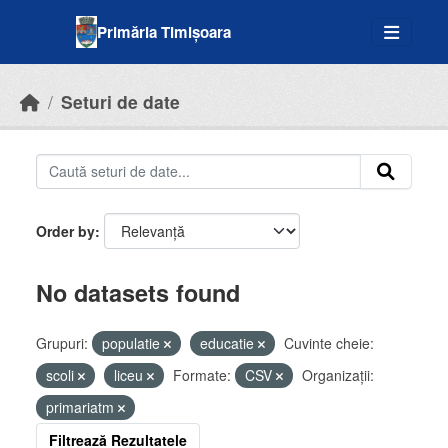
Skip to main content
Primăria Timișoara
Seturi de date
Order by
No datasets found
Grupuri:
populatie
educatie
Cuvinte cheie:
scoli
liceu
Formate:
CSV
Organizații:
primariatm
Filtrează Rezultatele