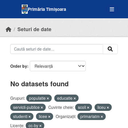
Skip to main content
Primăria Timișoara
Seturi de date
Order by
No datasets found
Grupuri:
populatie
educatie
servicii-publice
Cuvinte cheie:
scoli
liceu
studenti
licee
Organizații:
primariatm
Licenţe:
cc-by