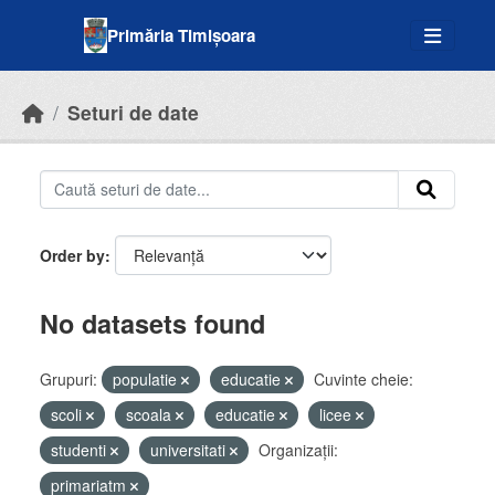
Skip to main content
Primăria Timișoara
Seturi de date
Order by
No datasets found
Grupuri:
populatie
educatie
Cuvinte cheie:
scoli
scoala
educatie
licee
studenti
universitati
Organizații:
primariatm