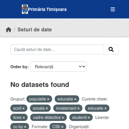
Skip to main content
Primăria Timișoara
Seturi de date
Order by
No datasets found
Grupuri:
populatie
educatie
Cuvinte cheie:
scoli
scoala
invatamant
educatie
licee
cadre didactice
studenti
Licenţe:
cc-by
Formate:
CSV
Organizații: