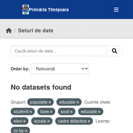
Skip to main content
Primăria Timișoara
Seturi de date
Order by
No datasets found
Grupuri:
populatie
educatie
Cuvinte cheie:
studenti
licee
scoli
educatie
elevi
scoala
cadre didactice
Licenţe:
cc-by