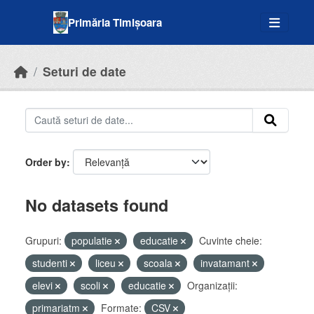
Skip to main content
Primăria Timișoara
Seturi de date
Order by
No datasets found
Grupuri:
populatie
educatie
Cuvinte cheie:
studenti
liceu
scoala
invatamant
elevi
scoli
educatie
Organizații:
primariatm
Formate:
CSV