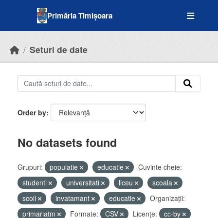
Skip to main content
Primăria Timișoara
Seturi de date
Order by
No datasets found
Grupuri:
populatie
educatie
Cuvinte cheie:
studenti
universitati
liceu
scoala
scoli
invatamant
educatie
Organizații:
primariatm
Formate:
CSV
Licenţe:
cc-by