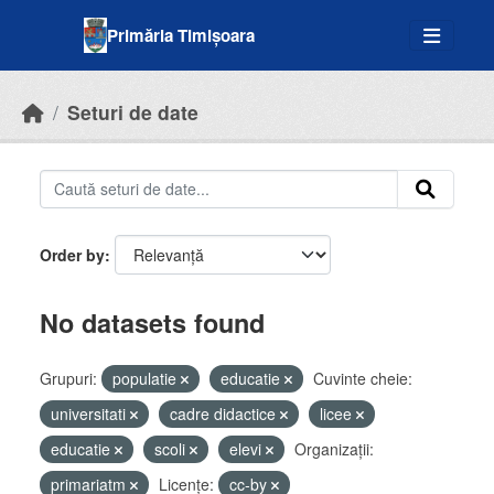
Skip to main content
Primăria Timișoara
Seturi de date
Order by
No datasets found
Grupuri:
populatie
educatie
Cuvinte cheie:
universitati
cadre didactice
licee
educatie
scoli
elevi
Organizații:
primariatm
Licenţe:
cc-by