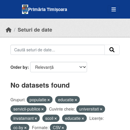
Skip to main content
Primăria Timișoara
Seturi de date
Order by
No datasets found
Grupuri:
populatie
educatie
servicii-publice
Cuvinte cheie:
universitati
invatamant
scoli
educatie
Licenţe:
cc-by
Formate:
CSV