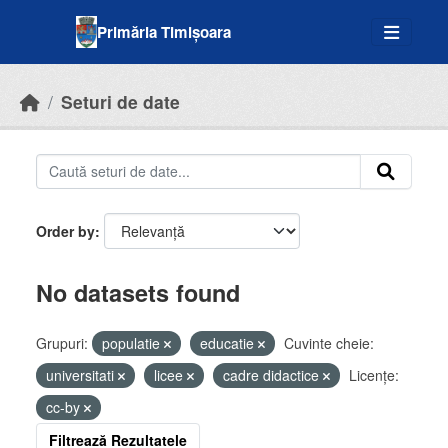
Skip to main content
Primăria Timișoara
Seturi de date
Order by
No datasets found
Grupuri:
populatie
educatie
Cuvinte cheie:
universitati
licee
cadre didactice
Licenţe:
cc-by
Filtrează Rezultatele