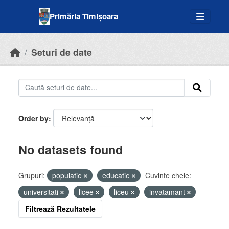
Skip to main content
Primăria Timișoara
Seturi de date
Order by
No datasets found
Grupuri:
populatie
educatie
Cuvinte cheie:
universitati
licee
liceu
invatamant
Filtrează Rezultatele