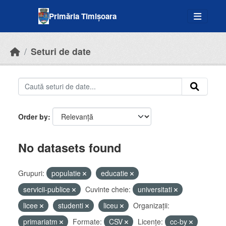
Skip to main content
Primăria Timișoara
Seturi de date
Order by
No datasets found
Grupuri:
populatie
educatie
servicii-publice
Cuvinte cheie:
universitati
licee
studenti
liceu
Organizații:
primariatm
Formate:
CSV
Licenţe:
cc-by