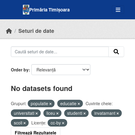
Skip to main content
Primăria Timișoara
Seturi de date
Order by
No datasets found
Grupuri:
populatie
educatie
Cuvinte cheie:
universitati
liceu
studenti
invatamant
scoli
Licenţe:
cc-by
Filtrează Rezultatele