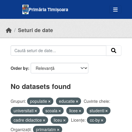
Skip to main content
Primăria Timișoara
Seturi de date
Order by
No datasets found
Grupuri:
populatie
educatie
Cuvinte cheie:
universitati
scoala
licee
studenti
cadre didactice
liceu
Licenţe:
cc-by
Organizații:
primariatm