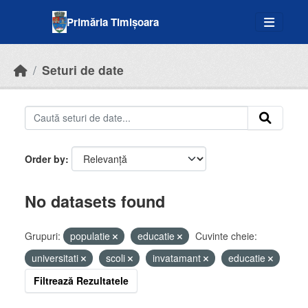
Skip to main content
Primăria Timișoara
Seturi de date
Order by
No datasets found
Grupuri:
populatie
educatie
Cuvinte cheie:
universitati
scoli
invatamant
educatie
Filtrează Rezultatele