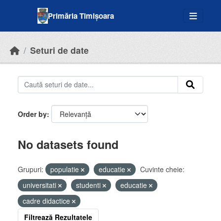
Skip to main content
Primăria Timișoara
Seturi de date
Order by
No datasets found
Grupuri:
populatie
educatie
Cuvinte cheie:
universitati
studenti
educatie
cadre didactice
Filtrează Rezultatele