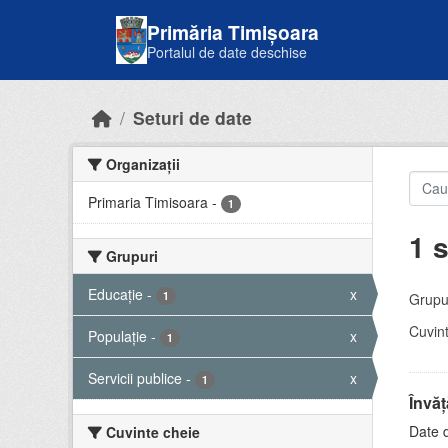
Skip to main content
Primăria Timișoara
Portalul de date deschise
Seturi de date
Organizații
Primaria Timisoara
-
1
1 s
Grupuri
Educație
-
x
1
Grupur
Cuvint
Populație
-
x
1
Servicii publice
-
x
1
Învă
Date d
Cuvinte cheie