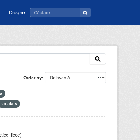
Despre
Order by
scoala
tice, licee)