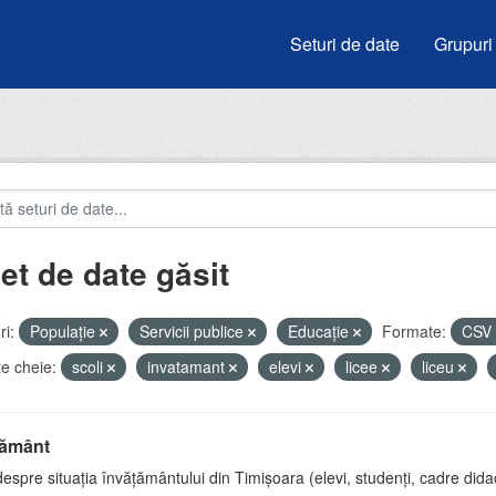
Seturi de date
Grupuri
et de date găsit
i:
Populație
Servicii publice
Educație
Formate:
CSV
e cheie:
scoli
invatamant
elevi
licee
liceu
țământ
espre situația învățământului din Timișoara (elevi, studenți, cadre didac