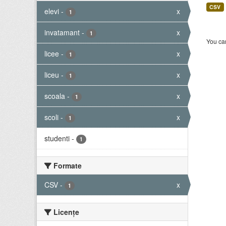
CSV
elevi
-
x
1
invatamant
-
x
1
You can
licee
-
x
1
liceu
-
x
1
scoala
-
x
1
scoli
-
x
1
studenti
-
1
Formate
CSV
-
x
1
Licenţe