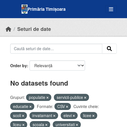
Skip to main content
Primăria Timișoara
Seturi de date
Order by
No datasets found
Grupuri:
populatie
servicii-publice
educatie
Formate:
CSV
Cuvinte cheie:
scoli
invatamant
elevi
licee
liceu
scoala
universitati