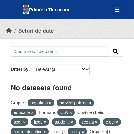
Skip to main content
Primăria Timișoara
Seturi de date
Order by
No datasets found
Grupuri:
populatie
servicii-publice
educatie
Formate:
CSV
Cuvinte cheie:
scoli
liceu
studenti
scoala
elevi
cadre didactice
Licenţe:
cc-by
Organizații: