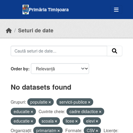
Skip to main content
Primăria Timișoara
Seturi de date
Order by
No datasets found
Grupuri:
populatie
servicii-publice
educatie
Cuvinte cheie:
cadre didactice
educatie
scoala
licee
elevi
Organizații:
primariatm
Formate:
CSV
Licenţe: