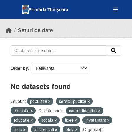
Skip to main content
Primăria Timișoara
Seturi de date
Order by
No datasets found
Grupuri:
populatie
servicii-publice
educatie
Cuvinte cheie:
cadre didactice
educatie
scoala
licee
invatamant
liceu
universitati
elevi
Organizații: