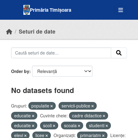
Skip to main content
Primăria Timișoara
Seturi de date
Order by
No datasets found
Grupuri:
populatie
servicii-publice
educatie
Cuvinte cheie:
cadre didactice
educatie
scoli
scoala
studenti
elevi
licee
Organizații:
primariatm
Licenţe: