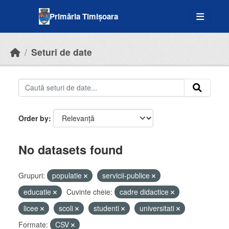
Skip to main content
Primăria Timișoara
Seturi de date
Order by
No datasets found
Grupuri:
populatie
servicii-publice
educatie
Cuvinte cheie:
cadre didactice
licee
scoli
studenti
universitati
Formate:
CSV