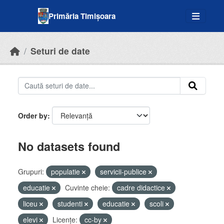
Skip to main content
Primăria Timișoara
Seturi de date
Order by
No datasets found
Grupuri:
populatie
servicii-publice
educatie
Cuvinte cheie:
cadre didactice
liceu
studenti
educatie
scoli
elevi
Licenţe:
cc-by