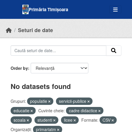
Skip to main content
Primăria Timișoara
Seturi de date
Order by
No datasets found
Grupuri:
populatie
servicii-publice
educatie
Cuvinte cheie:
cadre didactice
scoala
studenti
licee
Formate:
CSV
Organizații:
primariatm