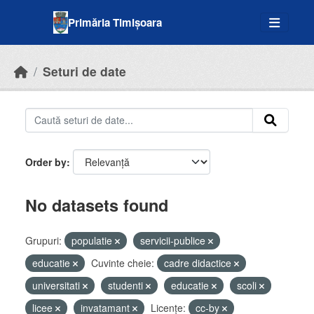
Skip to main content
Primăria Timișoara
Seturi de date
Order by
No datasets found
Grupuri:
populatie
servicii-publice
educatie
Cuvinte cheie:
cadre didactice
universitati
studenti
educatie
scoli
licee
invatamant
Licenţe:
cc-by