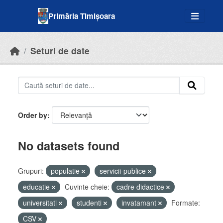
Skip to main content
Primăria Timișoara
Seturi de date
Order by
No datasets found
Grupuri:
populatie
servicii-publice
educatie
Cuvinte cheie:
cadre didactice
universitati
studenti
invatamant
Formate:
CSV