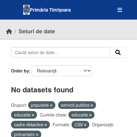
Skip to main content
Primăria Timișoara
Seturi de date
Order by
No datasets found
Grupuri:
populatie
servicii-publice
educatie
Cuvinte cheie:
educatie
cadre didactice
Formate:
CSV
Organizații:
primariatm