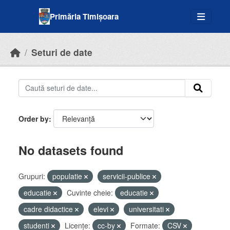
Skip to main content
Primăria Timișoara
Seturi de date
Order by
No datasets found
Grupuri:
populatie
servicii-publice
educatie
Cuvinte cheie:
educatie
cadre didactice
elevi
universitati
studenti
Licenţe:
cc-by
Formate:
CSV