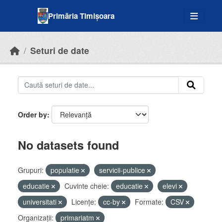
Skip to main content
Primăria Timișoara
Seturi de date
Order by
No datasets found
Grupuri:
populatie
servicii-publice
educatie
Cuvinte cheie:
educatie
elevi
universitati
Licenţe:
cc-by
Formate:
CSV
Organizații:
primariatm