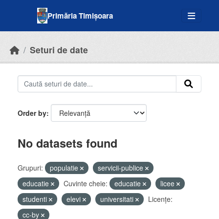
Skip to main content
Primăria Timișoara
Seturi de date
Order by
No datasets found
Grupuri:
populatie
servicii-publice
educatie
Cuvinte cheie:
educatie
licee
studenti
elevi
universitati
Licenţe:
cc-by