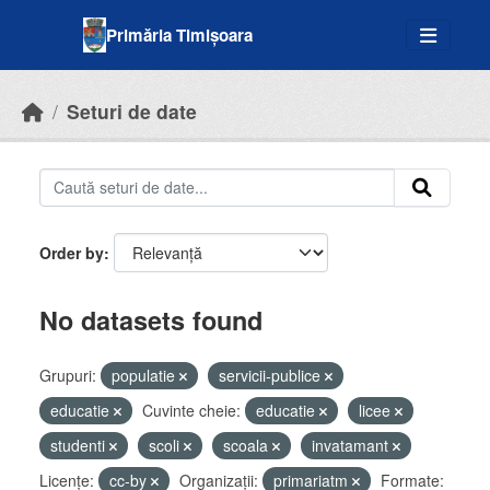
Skip to main content
Primăria Timișoara
Seturi de date
Order by
No datasets found
Grupuri:
populatie
servicii-publice
educatie
Cuvinte cheie:
educatie
licee
studenti
scoli
scoala
invatamant
Licenţe:
cc-by
Organizații:
primariatm
Formate: