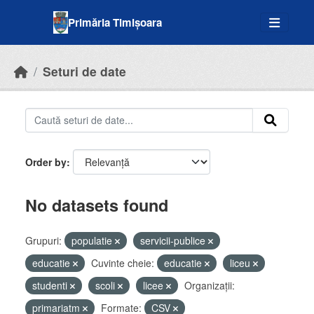
Skip to main content
Primăria Timișoara
Seturi de date
Order by
No datasets found
Grupuri:
populatie
servicii-publice
educatie
Cuvinte cheie:
educatie
liceu
studenti
scoli
licee
Organizații:
primariatm
Formate:
CSV