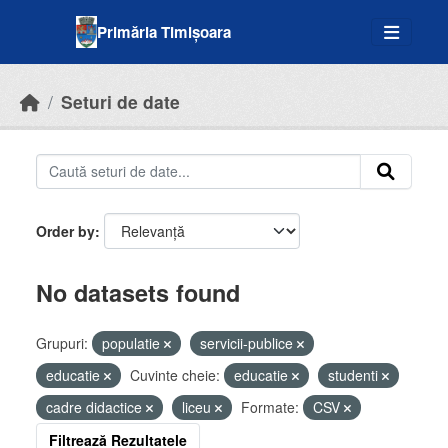
Skip to main content
Primăria Timișoara
Seturi de date
Order by
No datasets found
Grupuri:
populatie
servicii-publice
educatie
Cuvinte cheie:
educatie
studenti
cadre didactice
liceu
Formate:
CSV
Filtrează Rezultatele