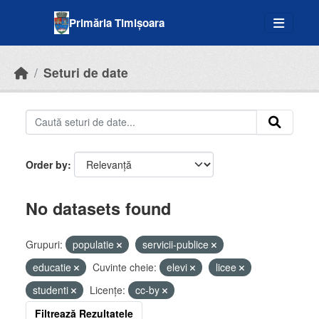
Skip to main content
Primăria Timișoara
Seturi de date
Order by
No datasets found
Grupuri:
populatie
servicii-publice
educatie
Cuvinte cheie:
elevi
licee
studenti
Licenţe:
cc-by
Filtrează Rezultatele