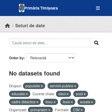
Skip to main content
Primăria Timișoara
Seturi de date
Order by
No datasets found
Grupuri:
populatie
servicii-publice
educatie
Cuvinte cheie:
elevi
scoli
cadre didactice
liceu
licee
scoala
Organizații:
primariatm
Formate:
CSV