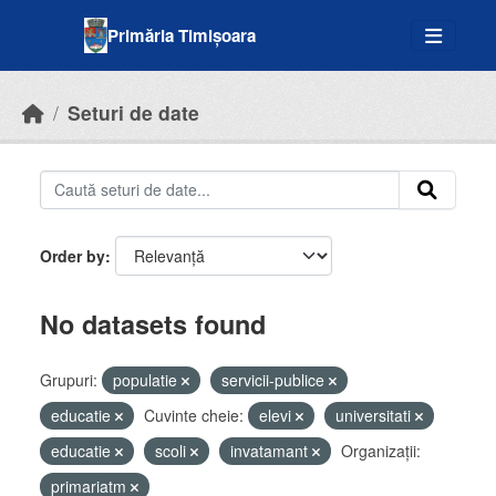
Skip to main content
Primăria Timișoara
Seturi de date
Order by
No datasets found
Grupuri:
populatie
servicii-publice
educatie
Cuvinte cheie:
elevi
universitati
educatie
scoli
invatamant
Organizații:
primariatm