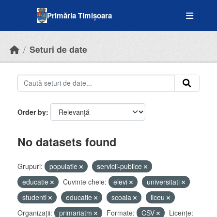
Skip to main content
Primăria Timișoara
Seturi de date
Order by
No datasets found
Grupuri:
populatie
servicii-publice
educatie
Cuvinte cheie:
elevi
universitati
studenti
educatie
scoala
liceu
Organizații:
primariatm
Formate:
CSV
Licenţe: