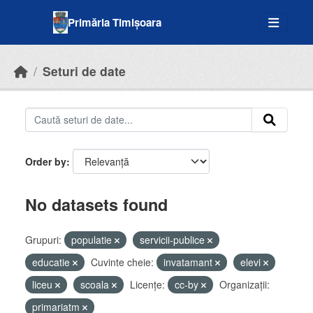
Skip to main content
Primăria Timișoara
Seturi de date
Order by
No datasets found
Grupuri:
populatie
servicii-publice
educatie
Cuvinte cheie:
invatamant
elevi
liceu
scoala
Licenţe:
cc-by
Organizații:
primariatm