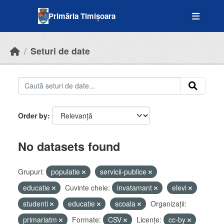
Skip to main content
Primăria Timișoara
Seturi de date
Order by
No datasets found
Grupuri:
populatie
servicii-publice
educatie
Cuvinte cheie:
invatamant
elevi
studenti
educatie
scoala
Organizații:
primariatm
Formate:
CSV
Licenţe:
cc-by