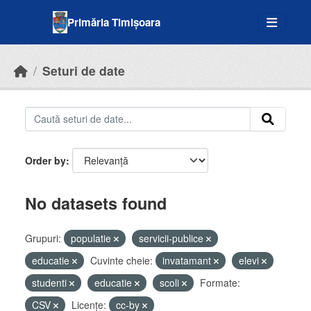
Skip to main content
Primăria Timișoara
Seturi de date
Order by
No datasets found
Grupuri:
populatie
servicii-publice
educatie
Cuvinte cheie:
invatamant
elevi
studenti
educatie
scoli
Formate:
CSV
Licenţe:
cc-by