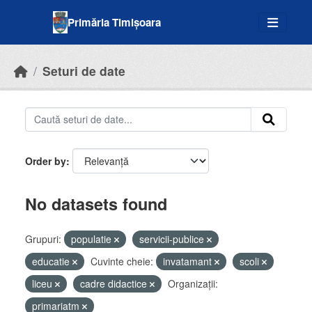
Skip to main content
Primăria Timișoara
Seturi de date
Order by
No datasets found
Grupuri:
populatie
servicii-publice
educatie
Cuvinte cheie:
invatamant
scoli
liceu
cadre didactice
Organizații:
primariatm