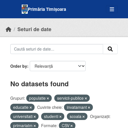
Skip to main content
Primăria Timișoara
Seturi de date
Order by
No datasets found
Grupuri:
populatie
servicii-publice
educatie
Cuvinte cheie:
invatamant
universitati
studenti
scoala
Organizații:
primariatm
Formate:
CSV