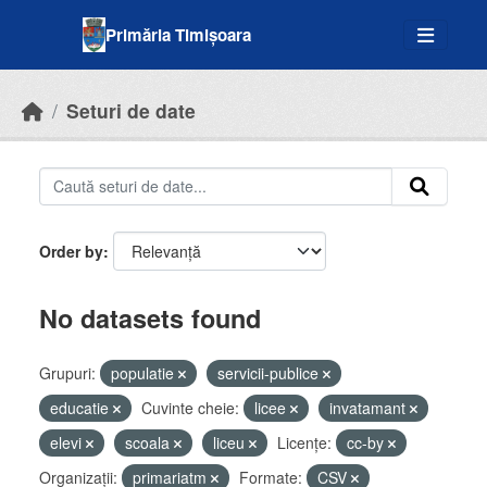
Skip to main content
Primăria Timișoara
Seturi de date
Order by
No datasets found
Grupuri:
populatie
servicii-publice
educatie
Cuvinte cheie:
licee
invatamant
elevi
scoala
liceu
Licenţe:
cc-by
Organizații:
primariatm
Formate:
CSV